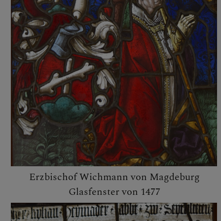
Personen
Gruppen
Geschichte
Pfarrgeschichte
Pfarrkirche Ybbsitz
Wallfahrtskirche Maria
Seesal
Soziales
Erzbischof Wichmann von Magdeburg
Glasfenster von 1477
FRIEDHOF