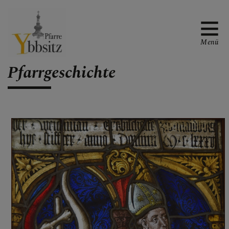
Menü
Pfarrgeschichte
WAS TUN WENN ...
GOTTESDIENSTORDNUN
G
PFARRE