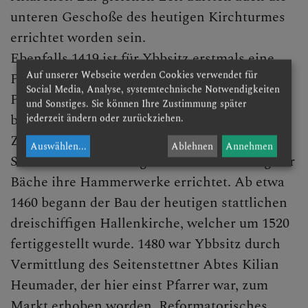
unteren Geschoße des heutigen Kirchturmes
errichtet worden sein.
Ebenfalls 1419 ist für Ybbsitz erstmals eine
Auf unserer Webseite werden Cookies verwendet für
Pfarrschule genannt, seit 1445 ist neben dem
Social Media, Analyse, systemtechnische Notwendigkeiten
Pfarrer als zweiter Seelsorger ein Kaplan
und Sonstiges. Sie können Ihre Zustimmung später
bezeugt.
jederzeit ändern oder zurückziehen.
Zu dieser Zeit hatten sich hier die
Auswählen
...
Ablehnen
Annehmen
Schmiedefamilien angesiedelt und entlang der
Bäche ihre Hammerwerke errichtet. Ab etwa
1460 begann der Bau der heutigen stattlichen
dreischiffigen Hallenkirche, welcher um 1520
fertiggestellt wurde. 1480 war Ybbsitz durch
Vermittlung des Seitenstettner Abtes Kilian
Heumader, der hier einst Pfarrer war, zum
Markt erhoben worden. Reformatorisches