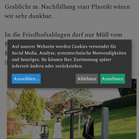
Grablicht m. Nachfüllung statt Plastik) wären
wir sehr dankbar.
In die Friedhofsablagen darf nur Müll vom
Friedhof abgelagert werden.
Auf unserer Webseite werden Cookies verwendet für
Bitte die Friedhofstüren schließen. Danke.
Social Media, Analyse, systemtechnische Notwendigkeiten
und Sonstiges. Sie können Ihre Zustimmung später
(Pfarrkirchenrat 11. 3. 2021)
jederzeit ändern oder zurückziehen.
Auswählen
...
Ablehnen
Annehmen