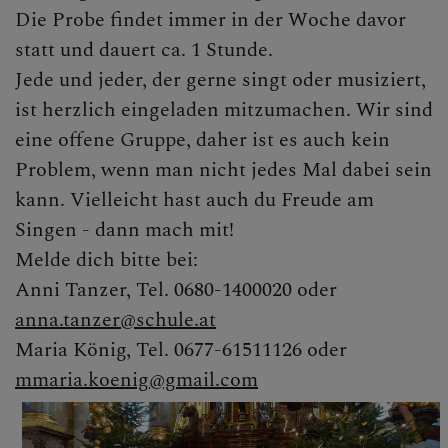
Personen
Die Probe findet immer in der Woche davor
statt und dauert ca. 1 Stunde.
Gruppen
Jede und jeder, der gerne singt oder musiziert,
Jungschar
ist herzlich eingeladen mitzumachen. Wir sind
eine offene Gruppe, daher ist es auch kein
Jugendtreff
Problem, wenn man nicht jedes Mal dabei sein
Kath. Jugend
kann. Vielleicht hast auch du Freude am
Singen - dann mach mit!
Kinderchor
Melde dich bitte bei:
Pfadfinder
Anni Tanzer, Tel. 0680-1400020 oder
anna.tanzer@schule.at
Eherunde
Maria König, Tel. 0677-61511126 oder
Familienrunde
mmaria.koenig@gmail.com
KFB-Mütterrunde