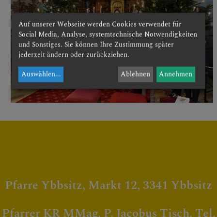
Müttertreffen
Auf unserer Webseite werden Cookies verwendet für
Geschichte
Social Media, Analyse, systemtechnische Notwendigkeiten
und Sonstiges. Sie können Ihre Zustimmung später
Soziales
jederzeit ändern oder zurückziehen.
Auswählen
...
Ablehnen
Annehmen
FRIEDHOF
PFARRBLATT
TERMINE
Pfarre Ybbsitz, Markt 12, 3341 Ybbsitz
Pfarrer KR MMag. P. Jacobus Tisch, Tel.