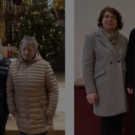
rer
kon
erinnen
stranten
nisten
rgemeinderat u. Pfarrkirchen