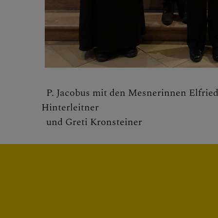
Rein
Blu
Tote
P. Jacobus mit den Mesnerinnen Elfried
Gruppen
Hinterleitner
und Greti Kronsteiner
Geschichte
Soziales