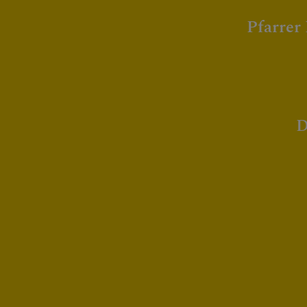
FRIEDHOF
Pfarrer
PFARRBLATT
D
TERMINE