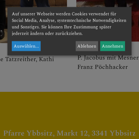
igung
Auf unserer Webseite werden Cookies verwendet für
Social Media, Analyse, systemtechnische Notwendigkeiten
menschmuckteam
und Sonstiges. Sie können Ihre Zustimmung später
jederzeit ändern oder zurückziehen.
ngräber u. Friedhofsverwalt
Auswählen
...
Ablehnen
Annehmen
P. Jacobus mit Mesne
e Tatzreither, Kathi
Franz Pöchhacker
Pfarre Ybbsitz, Markt 12, 3341 Ybbsitz