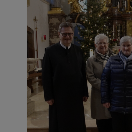
Personen
Pfar
Dia
Mesn
Mini
Orga
Pfar