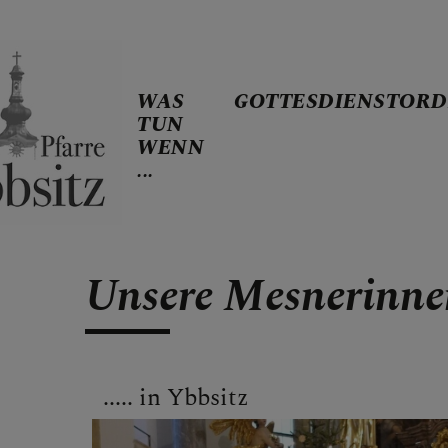
WAS
GOTTESDIENSTOR
TUN
WENN
...
WAS TUN WEN
Unsere Mesnerinnen 
GOTTESDIE
..... in Ybbsitz
PFARRE