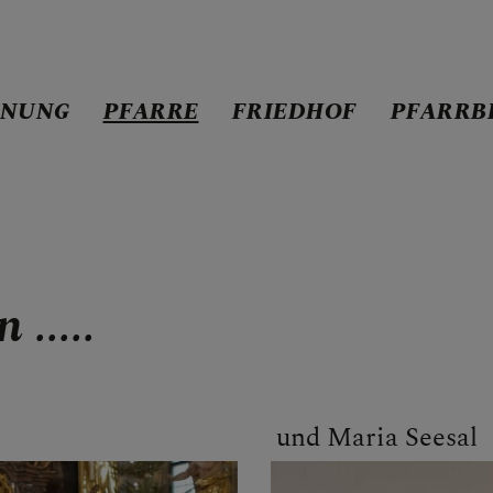
DNUNG
PFARRE
FRIEDHOF
PFARRB
N ...
.....
NSTORDNUNG
und Maria Seesal