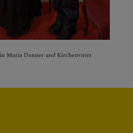
ung
rin Maria Danner und Kirchenvater