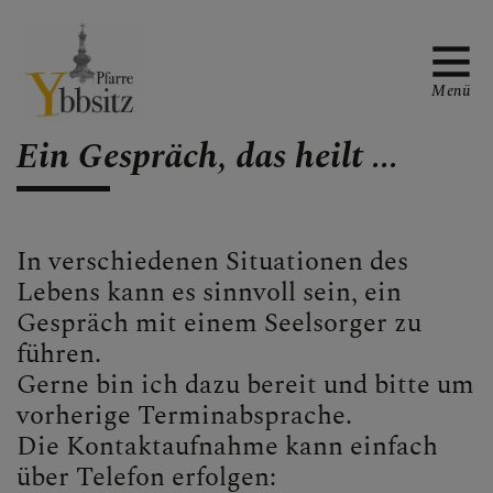
Menü
Ein Gespräch, das heilt ...
WAS TUN WENN ...
In verschiedenen Situationen des
.... ich ein Gespräch, Aussprache
Lebens kann es sinnvoll sein, ein
oder Beichte wünsche
Gespräch mit einem Seelsorger zu
.... wir heiraten möchten
führen.
Gerne bin ich dazu bereit und bitte um
.... mein Kind getauft werden soll
vorherige Terminabsprache.
.... ich Fragen zu Erstkommunion
Die Kontaktaufnahme kann einfach
oder Firmung habe
über Telefon erfolgen: