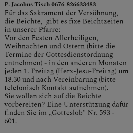
P. Jacobus Tisch 0676-826633483
.... ich (wieder) in die Kirche
Für das Sakrament der Versöhnung,
eintreten möchte
die Beichte, gibt es fixe Beichtzeiten
.... ich die Krankenkommunion
in unserer Pfarre:
oder Krankensalbung wünsche
Vor den Festen Allerheiligen,
Weihnachten und Ostern (bitte die
.... jemand verstorben ist
Termine der Gottesdienstordnung
entnehmen) - in den anderen Monaten
GOTTESDIENSTORDNUN
jeden 1. Freitag (Herz-Jesu-Freitag) um
G
18.30 und nach Vereinbarung (bitte
telefonisch Kontakt aufnehmen).
Sie wollen sich auf die Beichte
vorbereiten? Eine Unterstützung dafür
PFARRE
finden Sie im „Gotteslob" Nr. 593 -
601.