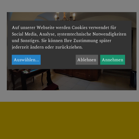
FRIEDHOF
Auf unserer Webseite werden Cookies verwendet für
PFARRBLATT
Social Media, Analyse, systemtechnische Notwendigkeiten
und Sonstiges. Sie können Ihre Zustimmung später
jederzeit ändern oder zurückziehen.
TERMINE
Auswählen
...
Ablehnen
Annehmen