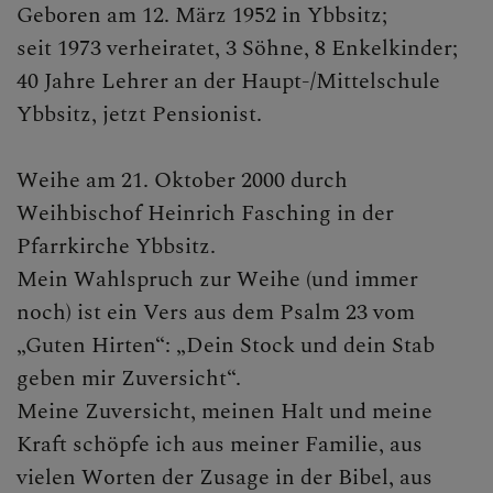
Friedhofsverwaltung
Geboren am 12. März 1952 in Ybbsitz;
seit 1973 verheiratet, 3 Söhne, 8 Enkelkinder;
Gruppen
40 Jahre Lehrer an der Haupt-/Mittelschule
Ybbsitz, jetzt Pensionist.
Geschichte
Soziales
Weihe am 21. Oktober 2000 durch
Weihbischof Heinrich Fasching in der
Pfarrkirche Ybbsitz.
FRIEDHOF
Mein Wahlspruch zur Weihe (und immer
noch) ist ein Vers aus dem Psalm 23 vom
„Guten Hirten“: „Dein Stock und dein Stab
PFARRBLATT
geben mir Zuversicht“.
Meine Zuversicht, meinen Halt und meine
Kraft schöpfe ich aus meiner Familie, aus
TERMINE
vielen Worten der Zusage in der Bibel, aus