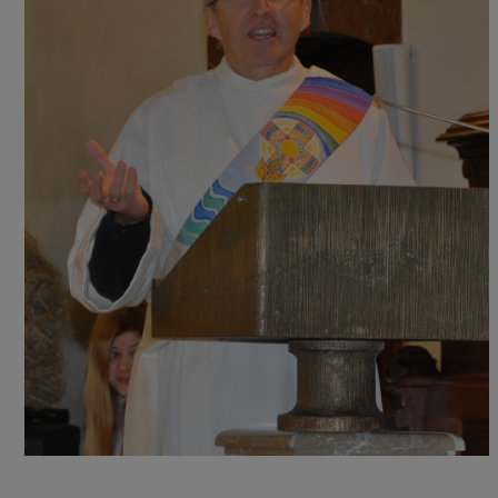
Personen
Pfarrer
Diakon
Mesnerinnen
Ministranten
Organisten
Pfarrgemeinderat u.
Pfarrkirchenrat
Reinigung
Blumenschmuckteam
Totengräber u.