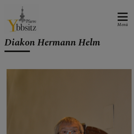
Menü
Diakon Hermann Helm
WAS TUN WENN ...
GOTTESDIENSTORDNUN
G
PFARRE