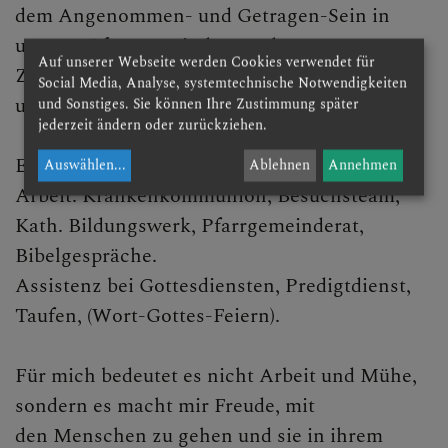
dem Angenommen- und Getragen-Sein in
unserer Pfarrgemeinde, aus der guten
Auf unserer Webseite werden Cookies verwendet für
Zusammenarbeit mit vielen Menschen in
Social Media, Analyse, systemtechnische Notwendigkeiten
unserer Pfarre.
und Sonstiges. Sie können Ihre Zustimmung später
jederzeit ändern oder zurückziehen.
Einige Bereiche meiner ehrenamtlichen
Auswählen
...
Ablehnen
Annehmen
Arbeit: Krankenkommunion, Besuchsteam,
Kath. Bildungswerk, Pfarrgemeinderat,
Bibelgespräche.
Assistenz bei Gottesdiensten, Predigtdienst,
Taufen, (Wort-Gottes-Feiern).
Für mich bedeutet es nicht Arbeit und Mühe,
sondern es macht mir Freude, mit
den Menschen zu gehen und sie in ihrem