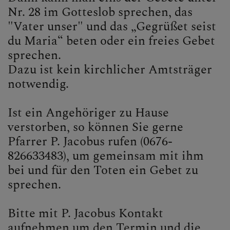
FRIEDHOF
Nr. 28 im Gotteslob sprechen, das
"Vater unser" und das „Gegrüßet seist
du Maria“ beten oder ein freies Gebet
PFARRBLATT
sprechen.
Dazu ist kein kirchlicher Amtsträger
notwendig.
TERMINE
Ist ein Angehöriger zu Hause
verstorben, so können Sie gerne
Pfarrer P. Jacobus rufen (0676-
826633483), um gemeinsam mit ihm
bei und für den Toten ein Gebet zu
sprechen.
Bitte mit P. Jacobus Kontakt
aufnehmen um den Termin und die