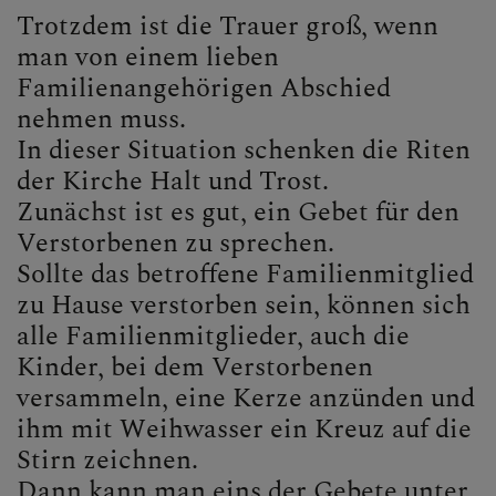
.... ich (wieder) in die Kirche
Trotzdem ist die Trauer groß, wenn
eintreten möchte
man von einem lieben
Familienangehörigen Abschied
.... ich die Krankenkommunion
nehmen muss.
oder Krankensalbung wünsche
In dieser Situation schenken die Riten
.... jemand verstorben ist
der Kirche Halt und Trost.
Zunächst ist es gut, ein Gebet für den
Verstorbenen zu sprechen.
GOTTESDIENSTORDNUN
Sollte das betroffene Familienmitglied
G
zu Hause verstorben sein, können sich
alle Familienmitglieder, auch die
Kinder, bei dem Verstorbenen
PFARRE
versammeln, eine Kerze anzünden und
ihm mit Weihwasser ein Kreuz auf die
Stirn zeichnen.
Dann kann man eins der Gebete unter