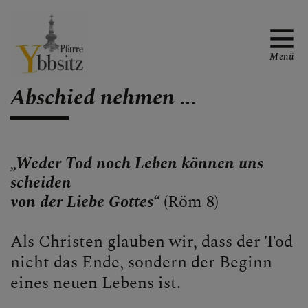
Menü
Abschied nehmen ...
WAS TUN WENN ...
„Weder Tod noch Leben können uns
.... ich ein Gespräch, Aussprache
scheiden
oder Beichte wünsche
von der Liebe Gottes“
(Röm 8)
.... wir heiraten möchten
Als Christen glauben wir, dass der Tod
.... mein Kind getauft werden soll
nicht das Ende, sondern der Beginn
.... ich Fragen zu Erstkommunion
eines neuen Lebens ist.
oder Firmung habe