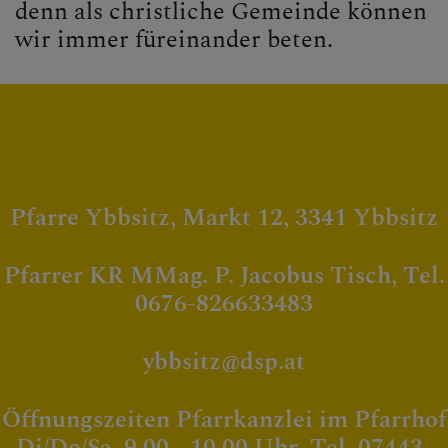
denn als christliche Gemeinde können
wir immer füreinander beten.
Pfarre Ybbsitz, Markt 12, 3341 Ybbsitz
Pfarrer KR MMag. P. Jacobus Tisch, Tel.
0676-826633483
ybbsitz@dsp.at
Öffnungszeiten Pfarrkanzlei im Pfarrhof
Di/Do/Sa 9.00 - 10.00 Uhr Tel. 07443-