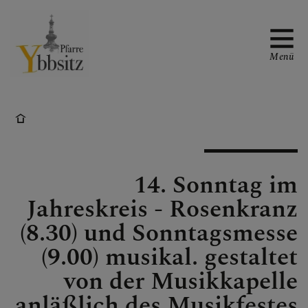
Menü
WAS TUN WENN ...
14. Sonntag im
GOTTESDIENSTORDNUN
Jahreskreis - Rosenkranz
G
(8.30) und Sonntagsmesse
(9.00) musikal. gestaltet
von der Musikkapelle
PFARRE
anläßlich des Musikfestes