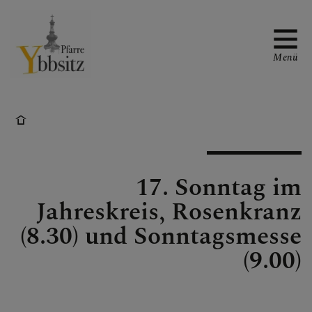
Menü
WAS TUN WENN ...
17. Sonntag im
GOTTESDIENSTORDNUN
Jahreskreis, Rosenkranz
G
(8.30) und Sonntagsmesse
(9.00)
PFARRE